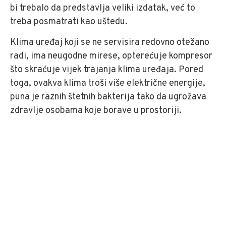
bi trebalo da predstavlja veliki izdatak, već to
treba posmatrati kao uštedu.
Klima uređaj koji se ne servisira redovno otežano
radi, ima neugodne mirese, opterećuje kompresor
što skraćuje vijek trajanja klima uređaja. Pored
toga, ovakva klima troši više električne energije,
puna je raznih štetnih bakterija tako da ugrožava
zdravlje osobama koje borave u prostoriji.
Naše poslovanje se
temelji na