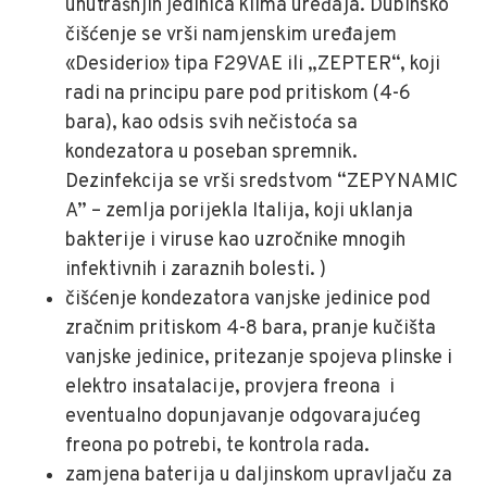
unutrašnjih jedinica klima uređaja. Dubinsko
čišćenje se vrši namjenskim uređajem
«Desiderio» tipa F29VAE ili „ZEPTER“, koji
radi na principu pare pod pritiskom (4-6
bara), kao odsis svih nečistoća sa
kondezatora u poseban spremnik.
Dezinfekcija se vrši sredstvom “ZEPYNAMIC
A” – zemlja porijekla Italija, koji uklanja
bakterije i viruse kao uzročnike mnogih
infektivnih i zaraznih bolesti. )
čišćenje kondezatora vanjske jedinice pod
zračnim pritiskom 4-8 bara, pranje kučišta
vanjske jedinice, pritezanje spojeva plinske i
elektro insatalacije, provjera freona i
eventualno dopunjavanje odgovarajućeg
freona po potrebi, te kontrola rada.
zamjena baterija u daljinskom upravljaču za