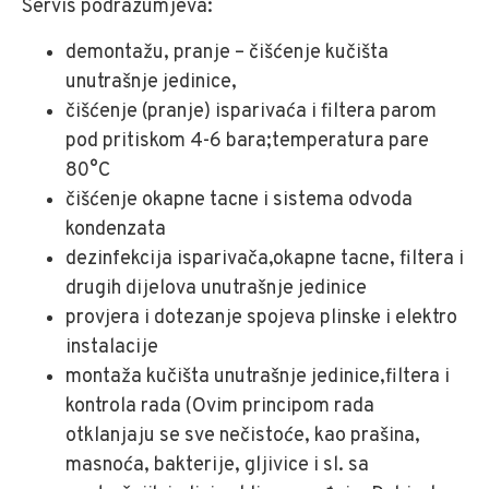
Servis podrazumjeva:
demontažu, pranje – čišćenje kučišta
unutrašnje jedinice,
čišćenje (pranje) isparivaća i filtera parom
pod pritiskom 4-6 bara;temperatura pare
80°C
čišćenje okapne tacne i sistema odvoda
kondenzata
dezinfekcija isparivača,okapne tacne, filtera i
drugih dijelova unutrašnje jedinice
provjera i dotezanje spojeva plinske i elektro
instalacije
montaža kučišta unutrašnje jedinice,filtera i
kontrola rada (Ovim principom rada
otklanjaju se sve nečistoće, kao prašina,
masnoća, bakterije, gljivice i sl. sa