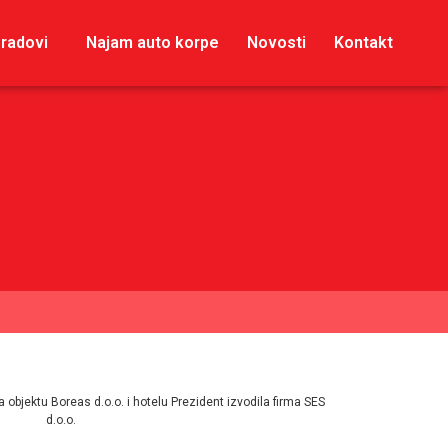
 radovi
Najam auto korpe
Novosti
Kontakt
a objektu Boreas d.o.o. i hotelu Prezident izvodila firma SES
d.o.o.