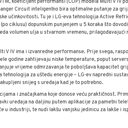
M, koeficijent performansi (COP) modela Multi V IV pove
nger Circuit inteligentno bira optimalne putanje za grija
e učinkovitosti. Tu je i LG-eva tehnologija Active Refr
a (po ciklusu) dopunskim punjenjem u 5 koraka što dovodi
leda volumen ulja u stvarnom vremenu, prilagođavajući 
i V IV ima i izvanredne performanse. Prije svega, raspon 
ijele godine zahtijevaju niske temperature, poput serve
anjuje vrijeme odmrzavanja te poboljšava kapacitet grij
na tehnologija za uštedu energije – LG-ev napredni susta
nakupljeni snijeg s uređaja kad je to potrebno.
nkcijama i značajkama koje donose veću praktičnost. Pri
vki uređaja na daljinu putem aplikacije za pametni tel
u industriji, te nudi lakšu vanjsku jedinicu za lakše i is