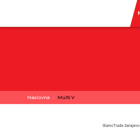
Naslovna
/
Multi V
StanicTrade Sarajevo