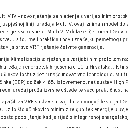
lti V IV – novo rješenje za hlađenje s varijabilnim prot
oj uspješnoj liniji uređaja Multi V, ovaj izniman model 
na energetske resurse. Multi V IV dolazi s četirima LG-
edstva. Uz to, ima i praktičnu novu značajku pametnog up
stavlja pravo VRF rješenje četvrte generacije.
nije klimatizacijsko rješenje s varijabilnim protokom ra
kih uređaja i energetskih rješenja u LG-u Hrvatska. „Isti
činkovitost uz četiri naše inovativne tehnologije. Mult
učinka (EER) od čak 4.85. Istovremeno, naš sustav High
redni uređaj pruža izvrsne uštede te veću praktičnost n
 najviših za VRF sustave u svijetu, a omogućile su ga LG
ja. Uz to što učinkovito minimizira gubitak energije u uv
osto poboljšanja kad je riječ o integriranoj energetskoj