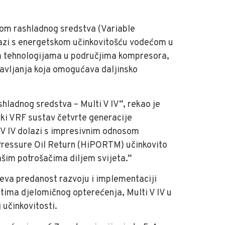
okom rashladnog sredstva (Variable
dolazi s energetskom učinkovitošću vodećom u
evim tehnologijama u područjima kompresora,
ravljanja koja omogućava daljinsko
shladnog sredstva – Multi V IV“, rekao je
nski VRF sustav četvrte generacije
i V IV dolazi s impresivnim odnosom
 Pressure Oil Return (HiPORTM) učinkovito
ašim potrošačima diljem svijeta.“
-eva predanost razvoju i implementaciji
jetima djelomičnog opterećenja, Multi V IV u
 učinkovitosti.