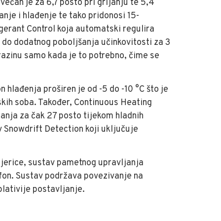
ćan je za 6,7 posto pri grijanju te 5,4
nje i hlađenje te tako pridonosi 15-
igerant Control koja automatski regulira
 do dodatnog poboljšanja učinkovitosti za 3
razinu samo kada je to potrebno, čime se
hlađenja proširen je od -5 do -10 °C što je
rskih soba. Također, Continuous Heating
anja za čak 27 posto tijekom hladnih
v Snowdrift Detection koji uključuje
mjerice, sustav pametnog upravljanja
efon. Sustav podržava povezivanje na
plativije postavljanje.