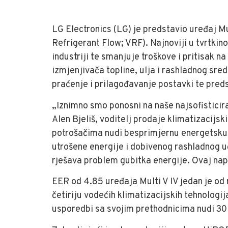
LG Electronics (LG) je predstavio uređaj Mu
Refrigerant Flow; VRF). Najnoviji u tvrtkin
industriji te smanjuje troškove i pritisak 
izmjenjivača topline, ulja i rashladnog sr
praćenje i prilagođavanje postavki te pred
„Iznimno smo ponosni na naše najsofisticira
Alen Bjeliš, voditelj prodaje klimatizacijs
potrošačima nudi besprimjernu energetsku u
utrošene energije i dobivenog rashladnog 
rješava problem gubitka energije. Ovaj nap
EER od 4.85 uređaja Multi V IV jedan je od
četiriju vodećih klimatizacijskih tehnologi
usporedbi sa svojim prethodnicima nudi 30 p