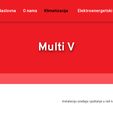
Naslovna
O nama
Klimatizacija
Elektroenergetski
Multi V
Instalaciju uređaja i puštanje u rad n