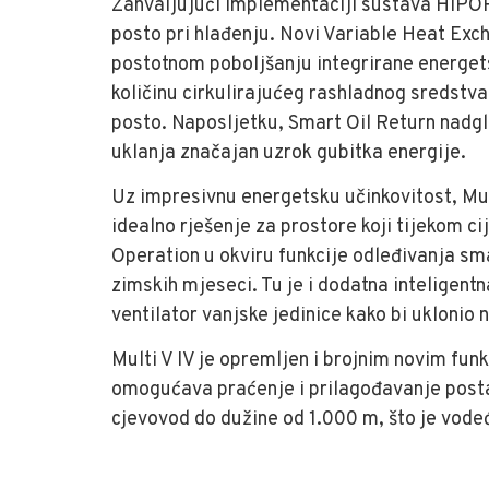
Zahvaljujući implementaciji sustava HiPORT
posto pri hlađenju. Novi Variable Heat Excha
postotnom poboljšanju integrirane energetsk
količinu cirkulirajućeg rashladnog sredstv
posto. Naposljetku, Smart Oil Return nadg
uklanja značajan uzrok gubitka energije.
Uz impresivnu energetsku učinkovitost, Mult
idealno rješenje za prostore koji tijekom c
Operation u okviru funkcije odleđivanja sm
zimskih mjeseci. Tu je i dodatna inteligent
ventilator vanjske jedinice kako bi uklonio 
Multi V IV je opremljen i brojnim novim fu
omogućava praćenje i prilagođavanje posta
cjevovod do dužine od 1.000 m, što je vodeće 